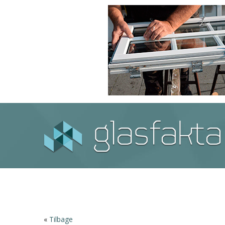
«
Tilbage