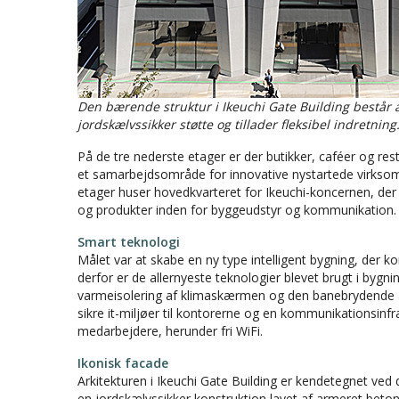
Den bærende struktur i Ikeuchi Gate Building består a
jordskælvssikker støtte og tillader fleksibel indretnin
På de tre nederste etager er der butikker, caféer og res
et samarbejdsområde for innovative nystartede virksom
etager huser hovedkvarteret for Ikeuchi-koncernen, der e
og produkter inden for byggeudstyr og kommunikation.
Smart teknologi
Målet var at skabe en ny type intelligent bygning, der k
derfor er de allernyeste teknologier blevet brugt i bygn
varmeisolering af klimaskærmen og den banebrydende ai
sikre it-miljøer til kontorerne og en kommunikationsinfr
medarbejdere, herunder fri WiFi.
Ikonisk facade
Arkitekturen i Ikeuchi Gate Building er kendetegnet ved
en jordskælvssikker konstruktion lavet af armeret beto