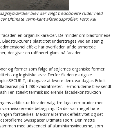
 dagslysværdier blev der valgt tredobbelte ruder med
cer Ultimate varm-kant afstandsprofiler. Foto: Kai
er facaden en organisk karakter. De minder om bladformede
. Bladstrukturens plasticitet understreges ved en særlig
redimensionel effekt har overfladen af de armerede
r, der giver en raffineret glans på facaden.
ner og former som følge af søjlernes organiske former.
tets- og logistiske krav. Derfor fik den østrigske
AplusSECURIT, til opgave at levere dem. vandaglas Eckelt
rfladeareal på 1.280 kvadratmeter. Termoruderne blev sendt
Sash i en stærkt termisk isolerende facadekonstruktion
ingens arkitektur blev der valgt tre-lags termoruder med
 en varmeisolerende belægning. Da der var meget høje
tningen forstærkes. Maksimal termisk effektivitet og det
sprofilerne Swisspacer Ultimate i sort. Den matte
isk sammen med udseendet af aluminiumsvinduerne, som