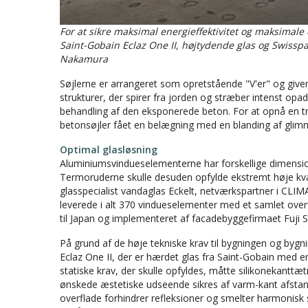
For at sikre maksimal energieffektivitet og maksimale
Saint-Gobain Eclaz One II, højtydende glas og Swisspa
Nakamura
Søjlerne er arrangeret som opretstående "V'er" og giv
strukturer, der spirer fra jorden og stræber intenst opad
behandling af den eksponerede beton. For at opnå en t
betonsøjler fået en belægning med en blanding af glimme
Optimal glasløsning
Aluminiumsvindueselementerne har forskellige dimensio
Termoruderne skulle desuden opfylde ekstremt høje kvali
glasspecialist vandaglas Eckelt, netværkspartner i CLIM
leverede i alt 370 vindueselementer med et samlet ove
til Japan og implementeret af facadebyggefirmaet Fuji 
På grund af de høje tekniske krav til bygningen og bygn
Eclaz One II, der er hærdet glas fra Saint-Gobain med
statiske krav, der skulle opfyldes, måtte silikonekanttæ
ønskede æstetiske udseende sikres af varm-kant afstand
overflade forhindrer refleksioner og smelter harmon