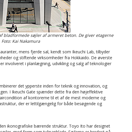
f ​​bladformede søjler af armeret beton. De giver etagerne
g. Foto: Kai Nakamura
tauranter, mens fjerde sal, kendt som Ikeuchi Lab, tilbyder
heder og stiftende virksomheder fra Hokkaido. De øverste
r involveret i planlægning, udvikling og salg af teknologier
ombinerer det ypperste inden for teknik og innovation, og
ingen. I Ikeuchi Gate spænder dette fra den højeffektive
rcondition af kontorerne til et af de mest moderne og
astruktur, der er lettilgængelig for både besøgende og
 den ikonografiske bærende struktur. Toyo Ito har designet
nsøjler, med form som tulipanblade. Søjlerne er bredest på