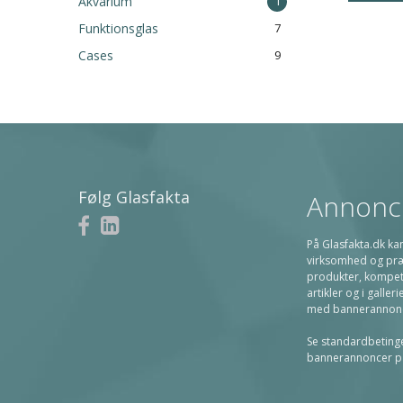
Akvarium
1
Funktionsglas
7
Cases
9
Følg Glasfakta
Annonc
På Glasfakta.dk kan
virksomhed og præ
produkter, kompet
artikler og i galler
med bannerannon
Se standardbetingel
bannerannoncer p