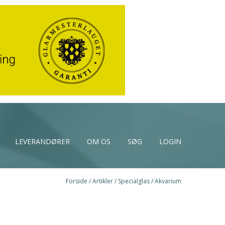
LEVERANDØRER
OM OS
SØG
LOGIN
Forside
/
Artikler
/
Specialglas
/
Akvarium