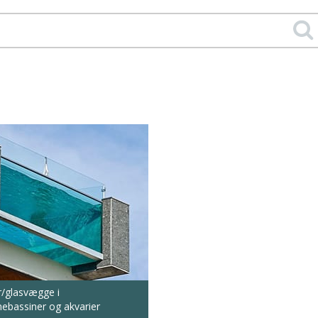
r/glasvægge i
bassiner og akvarier