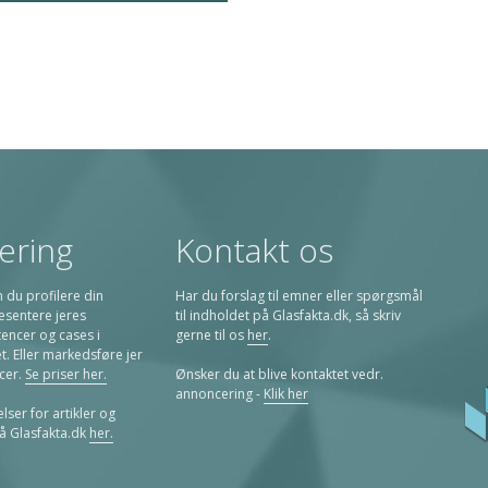
ering
Kontakt os
 du profilere din
Har du forslag til emner eller spørgsmål
sentere jeres
til indholdet på Glasfakta.dk, så skriv
encer og cases i
gerne til os
her
.
iet. Eller markedsføre jer
cer.
Se priser her.
Ønsker du at blive kontaktet vedr.
annoncering -
Klik her
ser for artikler og
å Glasfakta.dk
her.