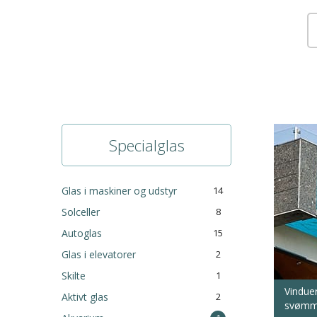
Specialglas
Glas i maskiner og udstyr
14
Solceller
8
Autoglas
15
Glas i elevatorer
2
Skilte
1
Vindue
Aktivt glas
2
svømme