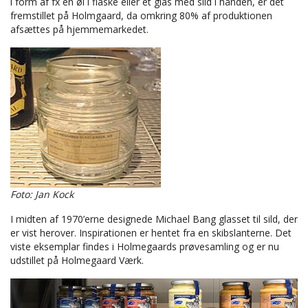
i form af fx en øl i flaske eller et glas med sild i hånden, er det
fremstillet på Holmgaard, da omkring 80% af produktionen
afsættes på hjemmemarkedet.
Foto: Jan Kock
I midten af 1970’erne designede Michael Bang glasset til sild, der
er vist herover. Inspirationen er hentet fra en skibslanterne. Det
viste eksemplar findes i Holmegaards prøvesamling og er nu
udstillet på Holmegaard Værk.