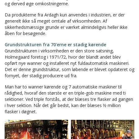
og derved øge omkostningerne.
Da produkterne fra Ardagh kun anvendes i industrien, er der
generelt ikke så meget omtale af virksomheden. Af
sikkerhedsmæssige grunde er værket almindeligvis heller ikke
åben for besøgende.
Grundstrukturen fra 70'erne er stadig kørende
Grundstrukturen i virksomheden er den store satsning,
Holmegaard foretog i 1971/72, hvor der blandt andet blev
opført nye wanner og installeret nyt fuldautomatisk maskineri.
Det er denne grundstruktur, som løbende er blevet opdateret og
fornyet, der stadig producere ud fra.
Man har to wanner kørende og 7 automatiske maskiner til
rådighed, hvoraf den største er en triple-gob maskine med ti
sektioner. Ved triple forstås, at der blæses tre flasker ad gangen
i hver sektion. Når det går bedst, kan der blæses ½ million
flasker i døgnet.