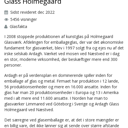
Glass Holmegaard
Sidst revideret dec 2022
5456 visninger
Glasfakta
I 2008 stoppede produktionen af kunstglas på Holmegaard
Glasværk. Afdelingen for emballageglas, der var det økonomiske
fundament for glasværket, blev i 1997 solgt fra og ejes nu af det
irske selskab Ardagh. Værket ved mosen ved Næstved er i dag
en stor, moderne virksomhed, der beskæftiger mere end 300
personer.
Ardagh er på verdensplan en dominerende spiller inden for
emballage af glas og metal. Firmaet har produktion i 12 lande,
56 produktionsenheder og mere en 16.000 ansatte. Inden for
glas har man 20 produktionsenheder i Europa og 13 i Amerika
med i alt mere end 11.600 ansatte. I Norden har man to
glasværker Limmared ved Göteborg i Sverige og Ardagh Glass
Holmegaard ved Næstved.
Det særegne ved glasemballage er, at det i store mængder er
en billig vare, det ikke lønner sig at sende over større afstande